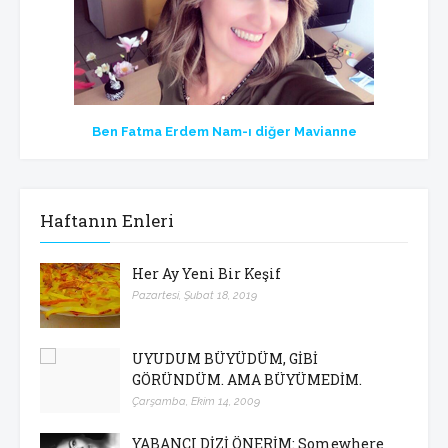
Ben Fatma Erdem Nam-ı diğer Mavianne
Haftanın Enleri
Her Ay Yeni Bir Keşif
Pazartesi, Şubat 18, 2019
UYUDUM BÜYÜDÜM, GİBİ
GÖRÜNDÜM. AMA BÜYÜMEDİM.
Çarşamba, Ekim 14, 2009
YABANCI DİZİ ÖNERİM: Somewhere