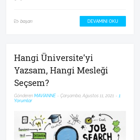
başarı
DEVAMINI OKU
Hangi Üniversite'yi
Yazsam, Hangi Mesleği
Seçsem?
Gönderen
MAVİANNE
Çarşamba, Ağustos 11, 2021
1
Yorumlar