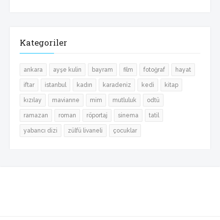
Kategoriler
ankara
ayşe kulin
bayram
film
fotoğraf
hayat
iftar
istanbul
kadın
karadeniz
kedi
kitap
kızılay
mavianne
mim
mutluluk
odtü
ramazan
roman
röportaj
sinema
tatil
yabancı dizi
zülfü livaneli
çocuklar