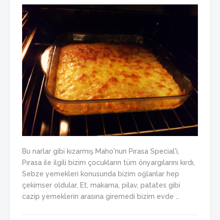
Bu narlar gibi kızarmış Maho'nun Pırasa Special'i,
Pırasa ile ilgili bizim çocukların tüm önyargılarını kırdı,
Sebze yemekleri konusunda bizim oğlanlar hep
çekimser oldular, Et, makarna, pilav, patates gibi
cazip yemeklerin arasına giremedi bizim evde …