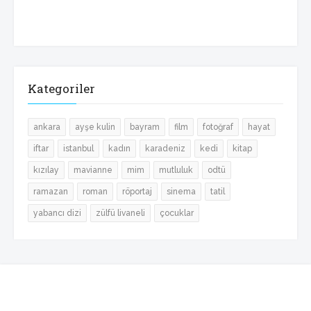
Kategoriler
ankara
ayşe kulin
bayram
film
fotoğraf
hayat
iftar
istanbul
kadın
karadeniz
kedi
kitap
kızılay
mavianne
mim
mutluluk
odtü
ramazan
roman
röportaj
sinema
tatil
yabancı dizi
zülfü livaneli
çocuklar