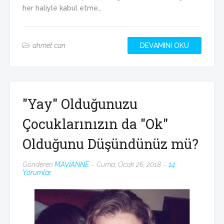
her haliyle kabul etme…
ahmet can
DEVAMINI OKU
"Yay" Olduğunuzu
Çocuklarınızın da "Ok"
Olduğunu Düşündünüz mü?
Gönderen
MAVİANNE
Cuma, Ocak 26, 2018
14
Yorumlar