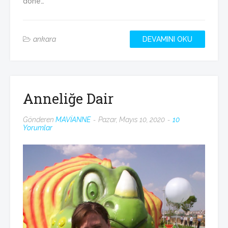
döne…
ankara
DEVAMINI OKU
Anneliğe Dair
Gönderen
MAVİANNE
Pazar, Mayıs 10, 2020
10
Yorumlar