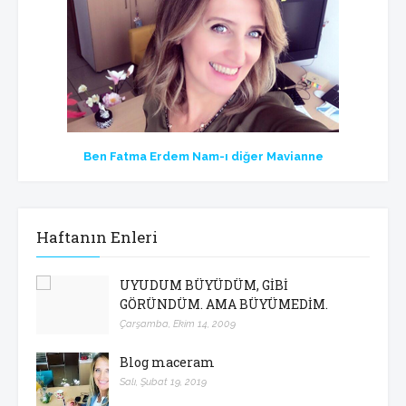
Ben Fatma Erdem Nam-ı diğer Mavianne
Haftanın Enleri
UYUDUM BÜYÜDÜM, GİBİ
GÖRÜNDÜM. AMA BÜYÜMEDİM.
Çarşamba, Ekim 14, 2009
Blog maceram
Salı, Şubat 19, 2019