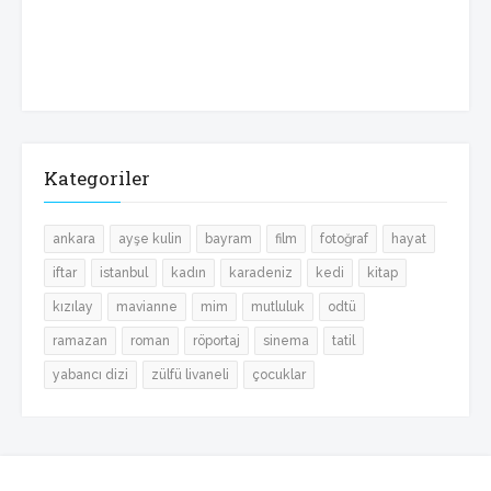
Kategoriler
ankara
ayşe kulin
bayram
film
fotoğraf
hayat
iftar
istanbul
kadın
karadeniz
kedi
kitap
kızılay
mavianne
mim
mutluluk
odtü
ramazan
roman
röportaj
sinema
tatil
yabancı dizi
zülfü livaneli
çocuklar