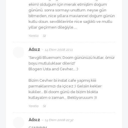
ekim) olduğum için merak etmiştim doğum
gününü. sonra sormayı unuttum. neyse gün
bitmeden, nice yıllara mavianne! doğum günün
kutlu olsun. sevdiklerinle nice sağlıklı ve mutlu
yıllar geçirmen dileğiyle....
Yanıtla
Sil
Adsız
14 Ekim 2008 22:11
'Sevgili Bluemom; Doom gününüzü kutlar, ömür
boyu mutluluklaar dileriz!'
Blogen Usta and Cevher... :)
Bizim Cevher bi instat cafe yapmış kiiii
parmaklarımızı da içicez :) Gelsiin kekler
kukiler... Bi doom günü de bizim blokta
kutlayalım o zaman... Bekliyoruuum :))
Yanıtla
Sil
Adsız
14 Ekim 2008 22:32
CANIMMM,