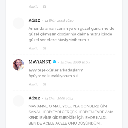
Yanıtla
Sil
Adsız
14 Ekim 2008 16:07
Amanda aman canım ya en güzel günün ne de
güzel çıkmışsın dostlarınla daima huzru içinde
güzel senelere Maviş Motherım :)
Yanıtla
Sil
MAVİANNE
14 Ekim 2008 16:09
ayyy teşekkürler arkadaşlarım
öpüyor ve kucaklıyorum sizi
Yanıtla
Sil
Adsız
14 Ekim 2008 16:13
MAVİANNE O MAİL YOLUYLA GÖNDERDİĞİM
SANAL HEDİYEYDİ GERÇEK HEDİYEN EVDE AMA
KENDİ EVİME GİDEMEDİĞİM İÇİN EVDE KALDI,
BEN DE ACELE ACELE ONU DÜŞÜNDÜM...