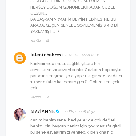
ÇOK GÜZEL BİR DOĞUM GÜNÜ OLMUŞ...
HERŞEY DOĞUM GÜNÜNDEKİ KADAR GÜZEL
OLSUN...
DA BAŞKANIN (MAHİR BEY'İN HEDİYESİ NE BU
ARADA, GEÇEN SENEDE SÖYLEMEMİŞ SIR GİBİ
SAKLAMIŞTI:)) )
Yanıtla
Sil
laleninbahcesi
14 Ekim 2008 16:17
kankiiiiii nice mutlu sağlıklı yıllara tüm
sevdiklerin ve sevenlerinle. Gözlerin hep böyle
parlasın sen şimdi şöle yap 40 a girince orada bi
10 sene falan kal benim gibi:)). Öptüm seni çok
çok
Yanıtla
Sil
MAVİANNE
14 Ekim 2008 16:32
canım benim sanal hediyeler de çok değerli
benim için, başkan benim için çok masrafa girdi
bu sene eşyaalrımızı yeniledik, ben ona hiç