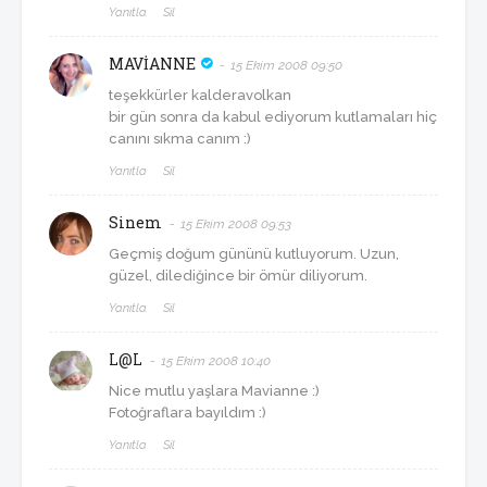
Yanıtla
Sil
MAVİANNE
15 Ekim 2008 09:50
teşekkürler kalderavolkan
bir gün sonra da kabul ediyorum kutlamaları hiç
canını sıkma canım :)
Yanıtla
Sil
Sinem
15 Ekim 2008 09:53
Geçmiş doğum gününü kutluyorum. Uzun,
güzel, dilediğince bir ömür diliyorum.
Yanıtla
Sil
L@L
15 Ekim 2008 10:40
Nice mutlu yaşlara Mavianne :)
Fotoğraflara bayıldım :)
Yanıtla
Sil