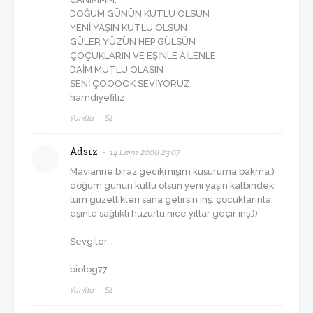
DOĞUM GÜNÜN KUTLU OLSUN
YENİ YAŞIN KUTLU OLSUN
GÜLER YÜZÜN HEP GÜLSÜN
ÇOÇUKLARIN VE EŞİNLE AİLENLE
DAİM MUTLU OLASIN
SENİ ÇOOOOK SEVİYORUZ.
hamdiyefiliz
Yanıtla
Sil
Adsız
14 Ekim 2008 23:07
Mavianne biraz gecikmişim kusuruma bakma:)
doğum günün kutlu olsun yeni yaşın kalbindeki
tüm güzellikleri sana getirsin inş. çocuklarınla
eşinle sağlıklı huzurlu nice yıllar geçir inş:))
Sevgiler...
biolog77
Yanıtla
Sil