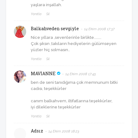
yaşlara inşallah.
Yanıtla
Sil
Balkahveden sevgiyle
14 Ekim 2008 17:37
Nice yıllara ,sevenlerinle birlikte........
Çok şıksın ,takıların hediyelerin gülümseyen
yüzler hiç solmasın..
Yanıtla
Sil
MAVİANNE
14 Ekim 2008 17:45
ben de seni tanıdığıma çok memnunum bitki
cadısı, teşekkürler
canım balkahvem, iltifatlarına teşekkürler,
iyi dileklerine teşekkürler
Yanıtla
Sil
Adsız
14 Ekim 2008 18:23