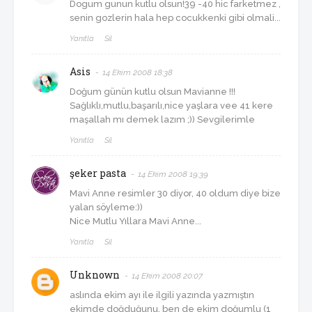
Dogum gunun kutlu olsun!39 -40 hic farketmez ,
senin gozlerin hala hep cocukkenki gibi olmali...
Yanıtla
Sil
Asis
14 Ekim 2008 18:38
Doğum günün kutlu olsun Mavianne !!!
Sağlıklı,mutlu,başarılı,nice yaşlara vee 41 kere
maşallah mı demek lazım ;)) Sevgilerimle
Yanıtla
Sil
şeker pasta
14 Ekim 2008 19:39
Mavi Anne resimler 30 diyor, 40 oldum diye bize
yalan söyleme:))
Nice Mutlu Yıllara Mavi Anne...
Yanıtla
Sil
Unknown
14 Ekim 2008 20:07
aslında ekim ayı ile ilgili yazında yazmıştın
ekimde doğduğunu. ben de ekim doğumlu (1