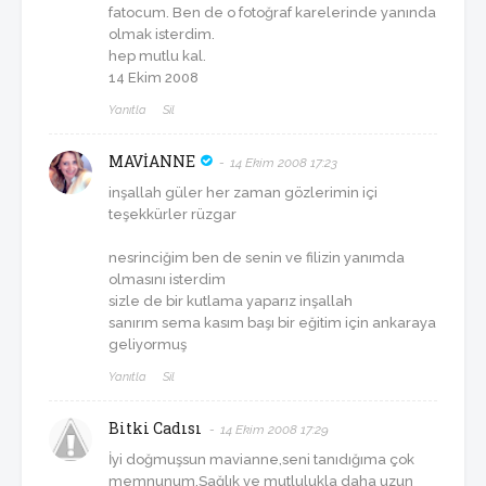
fatocum. Ben de o fotoğraf karelerinde yanında
olmak isterdim.
hep mutlu kal.
14 Ekim 2008
Yanıtla
Sil
MAVİANNE
14 Ekim 2008 17:23
inşallah güler her zaman gözlerimin içi
teşekkürler rüzgar
nesrinciğim ben de senin ve filizin yanımda
olmasını isterdim
sizle de bir kutlama yaparız inşallah
sanırım sema kasım başı bir eğitim için ankaraya
geliyormuş
Yanıtla
Sil
Bitki Cadısı
14 Ekim 2008 17:29
İyi doğmuşsun mavianne,seni tanıdığıma çok
memnunum.Sağlık ve mutlulukla daha uzun