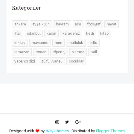
Kategoriler
ankara
ayşe kulin
bayram
film
fotoğraf
hayat
iftar
istanbul
kadın
karadeniz
kedi
kitap
kızılay
mavianne
mim
mutluluk
odtü
ramazan
roman
röportaj
sinema
tatil
yabancı dizi
zülfü livaneli
çocuklar
Designed with
by
Way2themes
| Distributed by
Blogger Themes