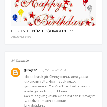
BUGÜN BENİM DOĞUMGÜNÜM
October 14, 2008
34 Yorumlar
gungece
14 Ekim 2008 16:06
Hiç de buruk gözükmüyosunuz ama yaaaa,
kıskandım valla. Hepiniz çok güzel
gözüküyosunuz. Fotoğraf bile olsa hepinizi bir
arada görmek iyi geldi bana.
Canım doğumgününü bir de burdan kutlayayım.
Kucaklıyorum seni Fato'cum.
İyi ki doğdun...