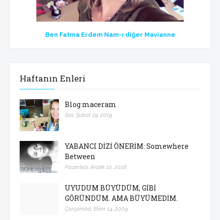
Ben Fatma Erdem Nam-ı diğer Mavianne
Haftanın Enleri
Blog maceram
Salı, Şubat 19, 2019
YABANCI DİZİ ÖNERİM: Somewhere
Between
Pazartesi, Aralık 10, 2018
UYUDUM BÜYÜDÜM, GİBİ
GÖRÜNDÜM. AMA BÜYÜMEDİM.
Çarşamba, Ekim 14, 2009