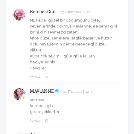
KelebekGibi
15 Ekim 2008 14:24
NE kadar güzel bir dogumgünü öyle,
sevenlerinde cokmus Mavianne, ee senin gibi
birini kim sevmezki zaten:)
Nice güzel senelere, saglik basari ve huzur
dolu hayallerinin gerceklesecegi güzel
yillara...
Kupa cok sevimli, güle güle kullan
hediyelerini:)
Sevgiler
Yanıtla
Sil
MAVİANNE
15 Ekim 2008 14:39
serrose
kelebek gibi
çok teşekkürler
Yanıtla
Sil