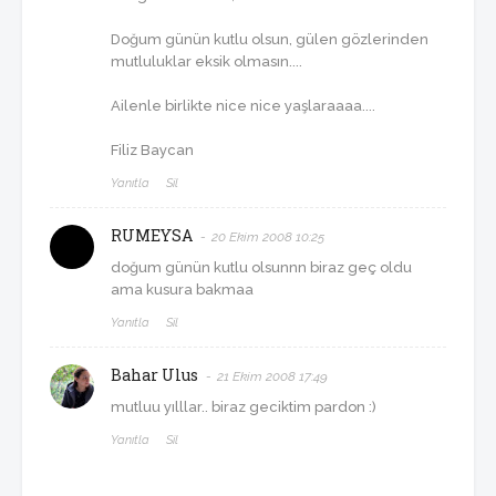
Doğum günün kutlu olsun, gülen gözlerinden
mutluluklar eksik olmasın....
Ailenle birlikte nice nice yaşlaraaaa....
Filiz Baycan
Yanıtla
Sil
RUMEYSA
20 Ekim 2008 10:25
doğum günün kutlu olsunnn biraz geç oldu
ama kusura bakmaa
Yanıtla
Sil
Bahar Ulus
21 Ekim 2008 17:49
mutluu yılllar.. biraz geciktim pardon :)
Yanıtla
Sil