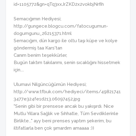
id=1105772&gn=qTq3xxJrZKD2x2vokbjNrfih
Semacığımın Hediyesi;
http://gungece.blogcu.com/fatocugumun-
dogumgunu_26215371.html
Semacığım, dün kargo ile oltu taşı küpe ve kolye
göndermiş taa Kars'tan
Canım benim teşekkürler,
Bugün taktım takılarımı, senin sıcaklığını hissetmek
için....
Ulumavi Nilgüncüğümün Hediyesi;
http://www.tfbuk.com/hediyeci/items/49821741
3477e324fe1d213.06097452.jpg
"Senin gibi bir prensese ancak bu yakışırdı. Nice
Mutlu Yıllara Sağlık ve Sıhhatle, Tüm Sevdiklerinle
Birlikte..." ayy beni prenses yaptım şekerim, bu
iltifatlarla ben çok şımardım amaaaa :))