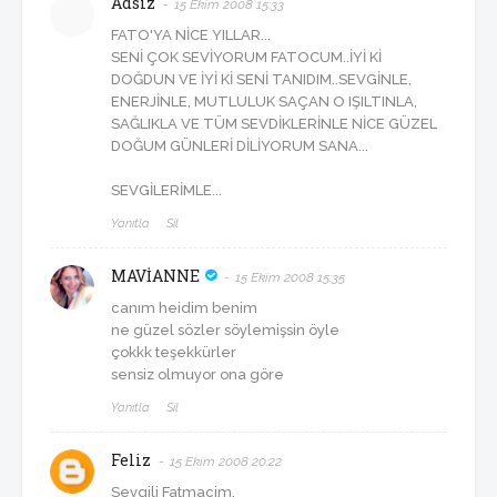
Adsız
15 Ekim 2008 15:33
FATO'YA NİCE YILLAR...
SENİ ÇOK SEVİYORUM FATOCUM..İYİ Kİ
DOĞDUN VE İYİ Kİ SENİ TANIDIM..SEVGİNLE,
ENERJİNLE, MUTLULUK SAÇAN O IŞILTINLA,
SAĞLIKLA VE TÜM SEVDİKLERİNLE NİCE GÜZEL
DOĞUM GÜNLERİ DİLİYORUM SANA...
SEVGİLERİMLE...
Yanıtla
Sil
MAVİANNE
15 Ekim 2008 15:35
canım heidim benim
ne güzel sözler söylemişsin öyle
çokkk teşekkürler
sensiz olmuyor ona göre
Yanıtla
Sil
Feliz
15 Ekim 2008 20:22
Sevgili Fatmacim,