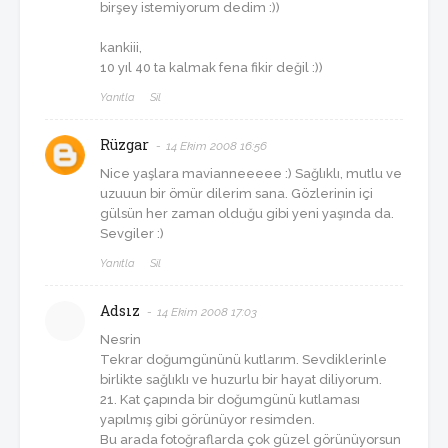
birşey istemiyorum dedim :))
kankiii,
10 yıl 40 ta kalmak fena fikir değil :))
Yanıtla
Sil
Rüzgar
14 Ekim 2008 16:56
Nice yaşlara mavianneeeee :) Sağlıklı, mutlu ve
uzuuun bir ömür dilerim sana. Gözlerinin içi
gülsün her zaman olduğu gibi yeni yaşında da.
Sevgiler :)
Yanıtla
Sil
Adsız
14 Ekim 2008 17:03
Nesrin
Tekrar doğumgününü kutlarım. Sevdiklerinle
birlikte sağlıklı ve huzurlu bir hayat diliyorum.
21. Kat çapında bir doğumgünü kutlaması
yapılmış gibi görünüyor resimden.
Bu arada fotoğraflarda çok güzel görünüyorsun