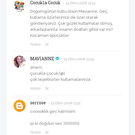
Cocukla Cocuk
15 Ekim 2008 12:15
Doğumgünün kutlu olsun Mavianne. Geç
kutlama özürlerimizi de özel olarak
gönderiyoruz. Çok güzel kutlamalar olmuş,
arkadaşlarınla. insanın dostları gibisi var mı?
Kocaman öpücükler
Yanıtla
Sil
MAVİANNE
15 Ekim 2008 13:09
sinem,
çocukla çocuk,l@l
çok teşekkürler kutlamalarınıza
Yanıtla
Sil
serrose
15 Ekim 2008 13:51
cooookkk gec kalmisim
iyi ki dogdun sen :)))))))))))))
Yanıtla
Sil