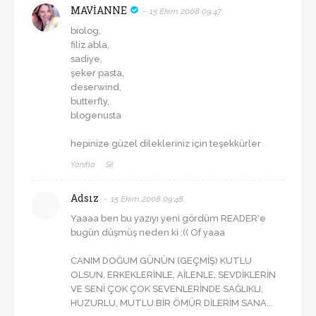
MAVİANNE
15 Ekim 2008 09:47
biolog,
filiz abla,
sadiye,
şeker pasta,
deserwind,
butterfly,
blogenusta
hepinize güzel dilekleriniz için teşekkürler
Yanıtla
Sil
Adsız
15 Ekim 2008 09:48
Yaaaa ben bu yazıyı yeni gördüm READER'e
bugün düşmüş neden ki :(( Of yaaa
CANIM DOĞUM GÜNÜN (GEÇMİŞ) KUTLU
OLSUN, ERKEKLERİNLE, AİLENLE, SEVDİKLERİN
VE SENİ ÇOK ÇOK SEVENLERİNDE SAĞLIKLI,
HUZURLU, MUTLU BİR ÖMÜR DİLERİM SANA...