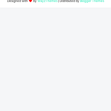
Designed with
by
Way2Themes
| Distributed by
Blogger Themes