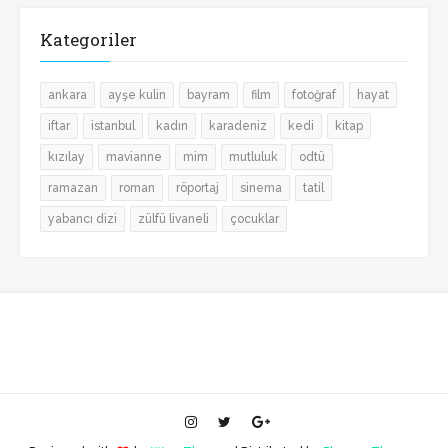
Kategoriler
ankara
ayşe kulin
bayram
film
fotoğraf
hayat
iftar
istanbul
kadın
karadeniz
kedi
kitap
kızılay
mavianne
mim
mutluluk
odtü
ramazan
roman
röportaj
sinema
tatil
yabancı dizi
zülfü livaneli
çocuklar