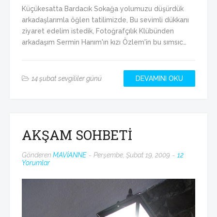
Küçükesatta Bardacık Sokağa yolumuzu düşürdük
arkadaşlarımla öğlen tatilimizde, Bu sevimli dükkanı
ziyaret edelim istedik, Fotoğrafçılık Klübünden
arkadaşım Sermin Hanım'ın kızı Özlem'in bu sımsıc…
14 şubat sevgililer günü
DEVAMINI OKU
AKŞAM SOHBETİ
Gönderen
MAVİANNE
Perşembe, Şubat 19, 2009
12
Yorumlar