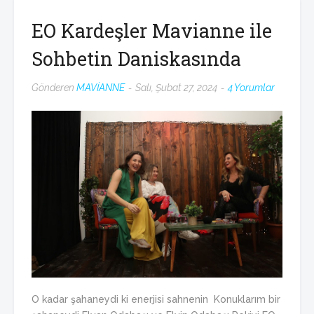
EO Kardeşler Mavianne ile
Sohbetin Daniskasında
Gönderen
MAVİANNE
Salı, Şubat 27, 2024
4 Yorumlar
O kadar şahaneydi ki enerjisi sahnenin Konuklarım bir