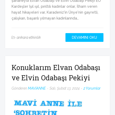
şahaneydi Elvan Odabaşı ve Elvin Odabaşı Pekiyi EO
Kardeşler Işıl ışıl, pırıltılı kadınlar onlar, İlham veren
hayat hikayeleri var, Karadeniz'in Ünye'nin gayretli,
çalışkan, başarılı yılmayan kadınlarında…
ankara etkinlik
DEVAMINI OKU
Konuklarım Elvan Odabaşı
ve Elvin Odabaşı Pekiyi
Gönderen
MAVİANNE
Salı, Şubat 13, 2024
2 Yorumlar