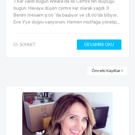
:) Kar vardı bugün Ankara'da İlk Cemre'nin düştüğü
bugün, Havaya düşen cemre kar olarak yağdı :))
Benim mesaim 9:00 'da başlıyor ve 18:00'da bitiyor,
Eve 7'ye doğru varıyorum, Hemen mutfağa yönelip,…
SOHbET
DEVAMINI OKU
Önceki Kayıtlar