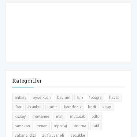
Kategoriler
ankara
ayşe kulin
bayram
film
fotoğraf
hayat
iftar
istanbul
kadın
karadeniz
kedi
kitap
kızılay
mavianne
mim
mutluluk
odtü
ramazan
roman
röportaj
sinema
tatil
yabancı dizi
zülfü livaneli
çocuklar