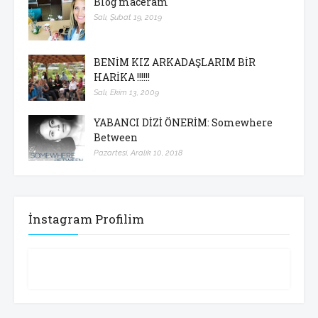
Blog maceram
Salı, Şubat 19, 2019
BENİM KIZ ARKADAŞLARIM BİR
HARİKA !!!!!!
Salı, Ekim 13, 2009
YABANCI DİZİ ÖNERİM: Somewhere
Between
Pazartesi, Aralık 10, 2018
İnstagram Profilim